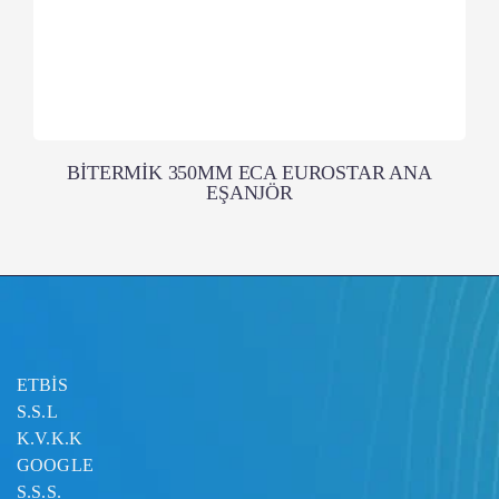
BİTERMİK 350MM ECA EUROSTAR ANA
EŞANJÖR
ETBİS
S.S.L
K.V.K.K
GOOGLE
S.S.S.