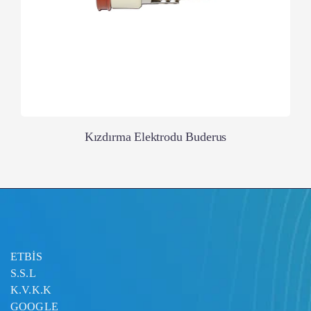
Kızdırma Elektrodu Buderus
ETBİS
S.S.L
K.V.K.K
GOOGLE