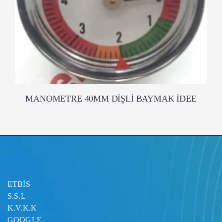
MANOMETRE 40MM DİŞLİ BAYMAK İDEE
ETBİS
S.S.L
K.V.K.K
GOOGLE