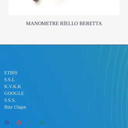
MANOMETRE RİELLO BERETTA
ETBİS
S.S.L
K.V.K.K
GOOGLE
S.S.S.
Bize Ulaşın