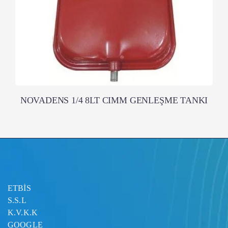
NOVADENS 1/4 8LT CIMM GENLEŞME TANKI
ETBİS
S.S.L
K.V.K.K
GOOGLE