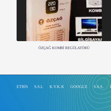
ÖZÇAĞ KOMBİ REGÜLATÖRÜ
ETBİS
S.S.L
K.V.K.K
GOOGLE
S.S.S.