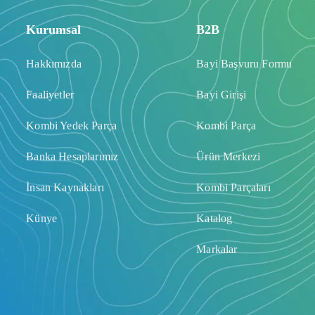
Kurumsal
B2B
Hakkımızda
Bayi Başvuru Formu
Faaliyetler
Bayi Girişi
Kombi Yedek Parça
Kombi Parça
Banka Hesaplarımız
Ürün Merkezi
İnsan Kaynakları
Kombi Parçaları
Künye
Katalog
Markalar