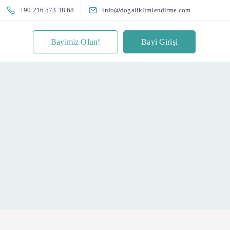
+90 216 573 38 68
info@dogaliklimlendirme.com
Bayimiz Olun!
Bayi Girişi