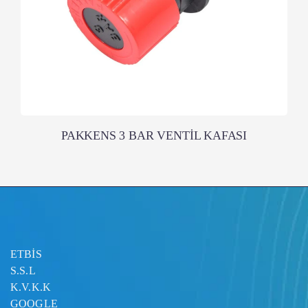
PAKKENS 3 BAR VENTİL KAFASI
ETBİS
S.S.L
K.V.K.K
GOOGLE