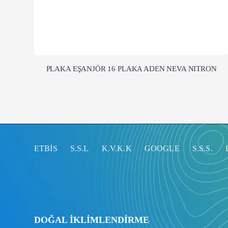
PLAKA EŞANJÖR 16 PLAKA ADEN NEVA NITRON
ETBİS
S.S.L
K.V.K.K
GOOGLE
S.S.S.
DOĞAL İKLİMLENDİRME