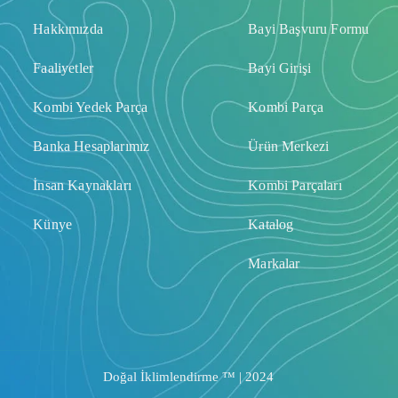
Hakkımızda
Bayi Başvuru Formu
Faaliyetler
Bayi Girişi
Kombi Yedek Parça
Kombi Parça
Banka Hesaplarımız
Ürün Merkezi
İnsan Kaynakları
Kombi Parçaları
Künye
Katalog
Markalar
Doğal İklimlendirme ™ | 2024