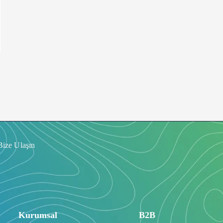
Bize Ulaşın
Kurumsal
B2B