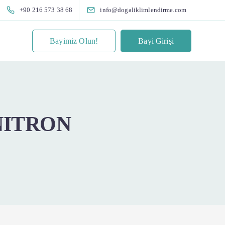
+90 216 573 38 68
info@dogaliklimlendirme.com
Bayimiz Olun!
Bayi Girişi
NITRON