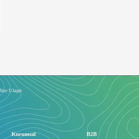
Bize Ulaşın
Kurumsal
B2B