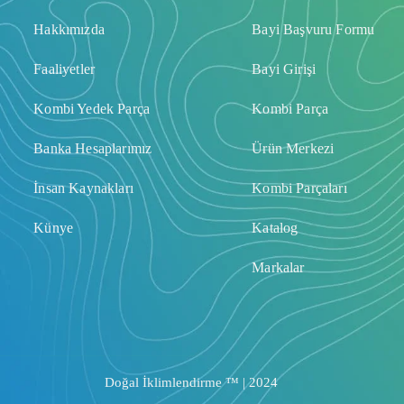
Hakkımızda
Bayi Başvuru Formu
Faaliyetler
Bayi Girişi
Kombi Yedek Parça
Kombi Parça
Banka Hesaplarımız
Ürün Merkezi
İnsan Kaynakları
Kombi Parçaları
Künye
Katalog
Markalar
Doğal İklimlendirme ™ | 2024