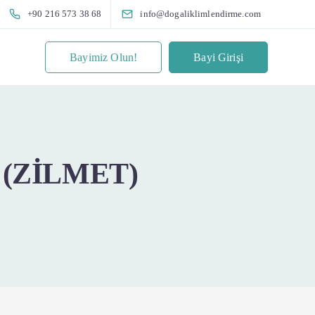
+90 216 573 38 68
info@dogaliklimlendirme.com
Bayimiz Olun!
Bayi Girişi
 (ZİLMET)