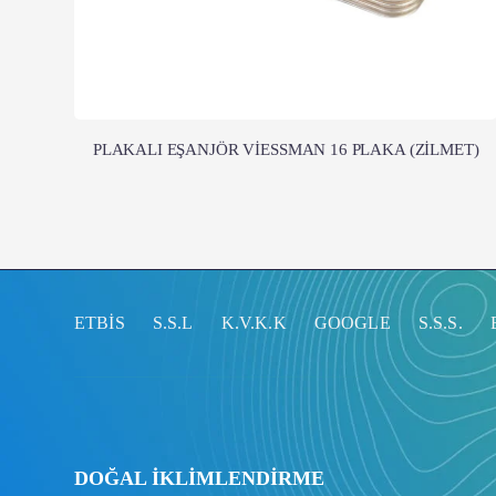
PLAKALI EŞANJÖR VİESSMAN 16 PLAKA (ZİLMET)
ETBİS
S.S.L
K.V.K.K
GOOGLE
S.S.S.
DOĞAL İKLİMLENDİRME