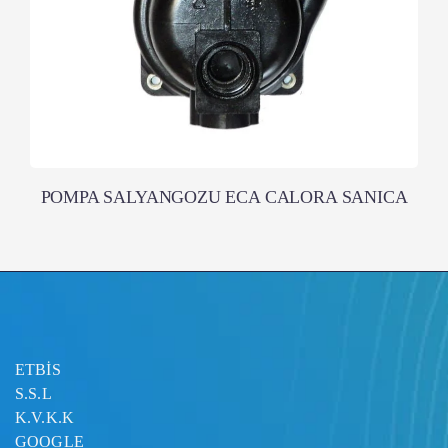
POMPA SALYANGOZU ECA CALORA SANICA
ETBİS
S.S.L
K.V.K.K
GOOGLE