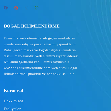
DOĞAL İKLİMLENDİRME
Firmamız web sitemizde adı geçen markaların
ürünlerinin satış ve pazarlamasını yapmaktadır.
Bahsi geçen marka ve logolar ilgili kurumların
tescilli markalarıdır. Web sitemizi ziyaret ederek
Kullanım Şartlarını
kabul etmiş sayılırsınız.
www.dogaliklimlendirme.com
web sitesi Doğal
İklimlendirme iştirakidir ve her hakkı saklıdır.
Kurumsal
Hakkımızda
Faaliyetler