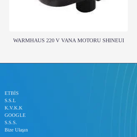
WARMHAUS 220 V VANA MOTORU SHINEUI
ETBİS
S.S.L
K.V.K.K
GOOGLE
S.S.S.
Bize Ulaşın