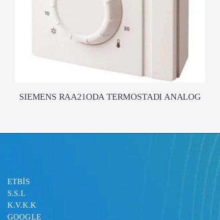
SIEMENS RAA21ODA TERMOSTADI ANALOG
ETBİS
S.S.L
K.V.K.K
GOOGLE