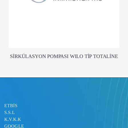
SİRKÜLASYON POMPASI WILO TİP TOTALİNE
ETBİS
S.S.L
K.V.K.K
GOOGLE