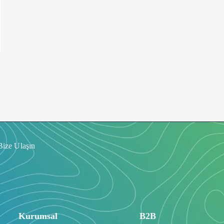
Bize Ulaşın
Kurumsal
B2B