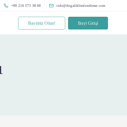
+90 216 573 38 68
info@dogaliklimlendirme.com
Bayimiz Olun!
Bayi Girişi
1