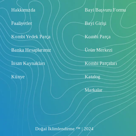
Hakkımızda
Bayi Başvuru Formu
Faaliyetler
Bayi Girişi
Kombi Yedek Parça
Kombi Parça
Banka Hesaplarımız
Ürün Merkezi
İnsan Kaynakları
Kombi Parçaları
Künye
Katalog
Markalar
Doğal İklimlendirme ™ | 2024