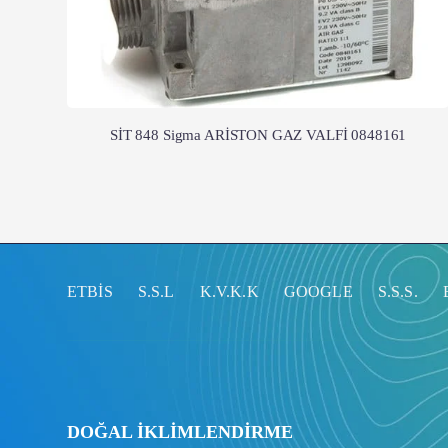
SİT 848 Sigma ARİSTON GAZ VALFİ 0848161
ETBİS
S.S.L
K.V.K.K
GOOGLE
S.S.S.
DOĞAL İKLİMLENDİRME