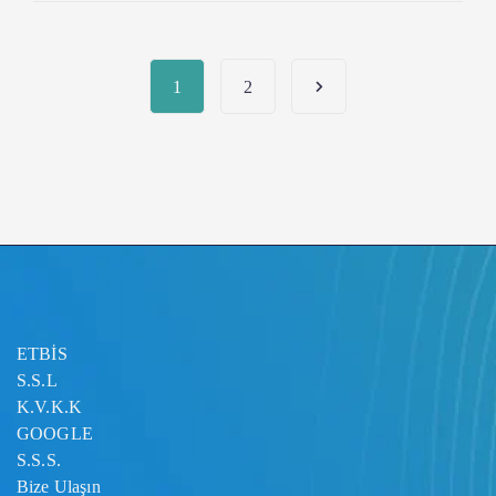
1
2
ETBİS
S.S.L
K.V.K.K
GOOGLE
S.S.S.
Bize Ulaşın