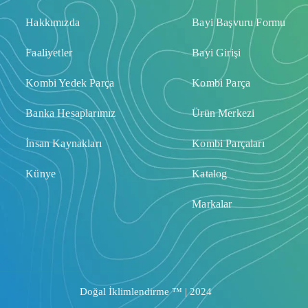
Hakkımızda
Bayi Başvuru Formu
Faaliyetler
Bayi Girişi
Kombi Yedek Parça
Kombi Parça
Banka Hesaplarımız
Ürün Merkezi
İnsan Kaynakları
Kombi Parçaları
Künye
Katalog
Markalar
Doğal İklimlendirme ™ | 2024