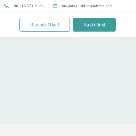
+90 216 573 38 68
info@dogaliklimlendirme.com
Bayimiz Olun!
Bayi Girişi