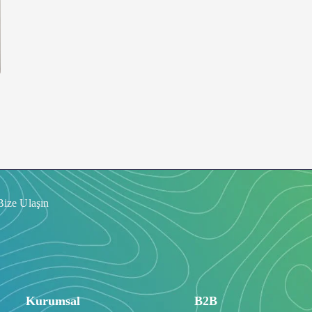
Bize Ulaşın
Kurumsal
B2B