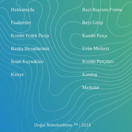
Hakkımızda
Bayi Başvuru Formu
Faaliyetler
Bayi Girişi
Kombi Yedek Parça
Kombi Parça
Banka Hesaplarımız
Ürün Merkezi
İnsan Kaynakları
Kombi Parçaları
Künye
Katalog
Markalar
Doğal İklimlendirme ™ | 2024