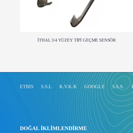
İTHAL 3/4 YÜZEY TİPİ GEÇME SENSÖR
ETBİS
S.S.L
K.V.K.K
GOOGLE
S.S.S.
DOĞAL İKLİMLENDİRME