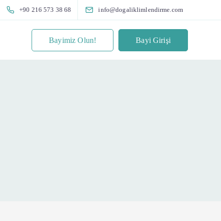
+90 216 573 38 68
info@dogaliklimlendirme.com
Bayimiz Olun!
Bayi Girişi