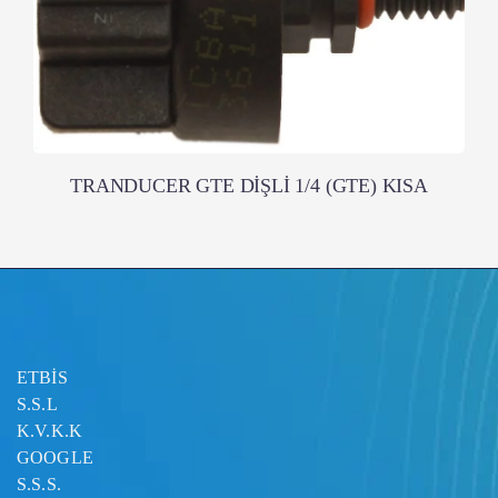
TRANDUCER GTE DİŞLİ 1/4 (GTE) KISA
ETBİS
S.S.L
K.V.K.K
GOOGLE
S.S.S.