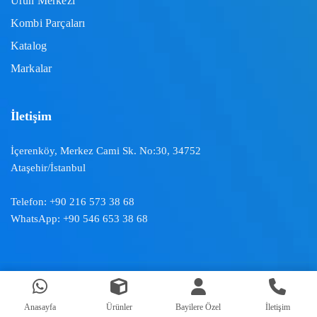
Ürün Merkezi
Kombi Parçaları
Katalog
Markalar
İletişim
İçerenköy, Merkez Cami Sk. No:30, 34752
Ataşehir/İstanbul
Telefon:
+90 216 573 38 68
WhatsApp:
+90 546 653 38 68
Doğal İklimlendirme ™ | 2024
Anasayfa
Ürünler
Bayilere Özel
İletişim