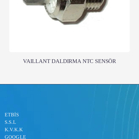
VAILLANT DALDIRMA NTC SENSÖR
ETBİS
S.S.L
K.V.K.K
GOOGLE