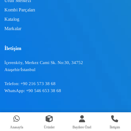
Ürün Merkezi
Kombi Parçaları
Katalog
Markalar
İletişim
İçerenköy, Merkez Cami Sk. No:30, 34752
Ataşehir/İstanbul
Telefon:
+90 216 573 38 68
WhatsApp:
+90 546 653 38 68
Doğal İklimlendirme ™ | 2024
Anasayfa
Ürünler
Bayilere Özel
İletişim