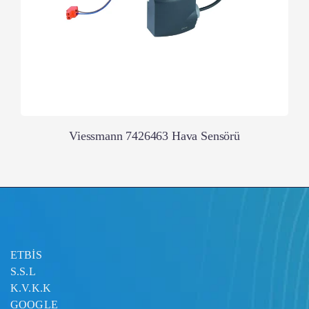
Viessmann 7426463 Hava Sensörü
ETBİS
S.S.L
K.V.K.K
GOOGLE