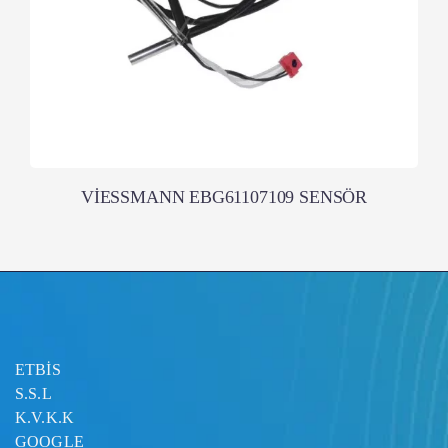
VİESSMANN EBG61107109 SENSÖR
ETBİS
S.S.L
K.V.K.K
GOOGLE