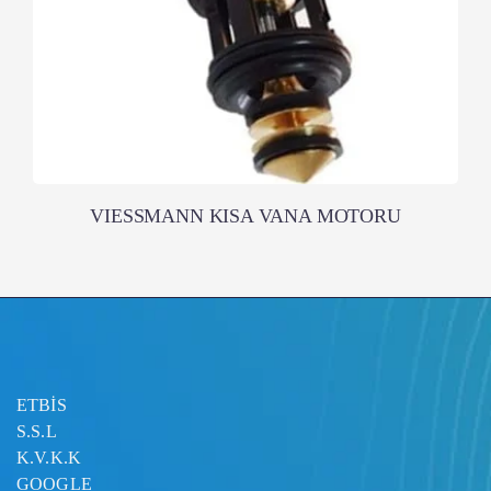
VIESSMANN KISA VANA MOTORU
ETBİS
S.S.L
K.V.K.K
GOOGLE