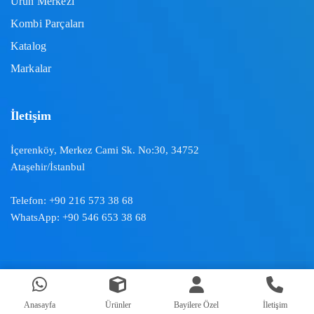
Ürün Merkezi
Kombi Parçaları
Katalog
Markalar
İletişim
İçerenköy, Merkez Cami Sk. No:30, 34752
Ataşehir/İstanbul
Telefon:
+90 216 573 38 68
WhatsApp:
+90 546 653 38 68
Doğal İklimlendirme ™ | 2024
Anasayfa
Ürünler
Bayilere Özel
İletişim