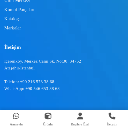
Ürün Merkezi
Kombi Parçaları
Katalog
Markalar
İletişim
İçerenköy, Merkez Cami Sk. No:30, 34752
Ataşehir/İstanbul
Telefon:
+90 216 573 38 68
WhatsApp:
+90 546 653 38 68
Doğal İklimlendirme ™ | 2024
Anasayfa
Ürünler
Bayilere Özel
İletişim