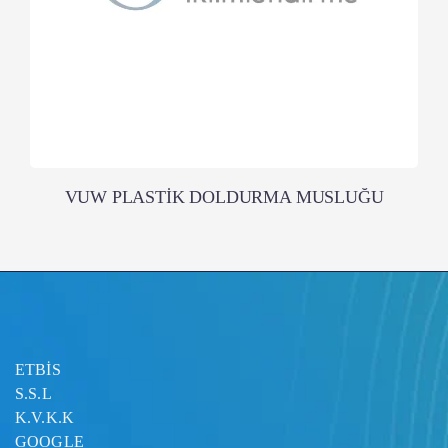
VUW PLASTİK DOLDURMA MUSLUĞU
ETBİS
S.S.L
K.V.K.K
GOOGLE