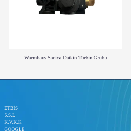
Warmhaus Sanica Daikin Türbin Grubu
ETBİS
S.S.L
K.V.K.K
GOOGLE