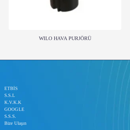
WILO HAVA PURJÖRÜ
ETBİS
S.S.L
K.V.K.K
GOOGLE
S.S.S.
Bize Ulaşın