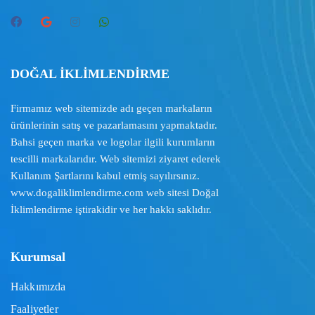
DOĞAL İKLİMLENDİRME
Firmamız web sitemizde adı geçen markaların
ürünlerinin satış ve pazarlamasını yapmaktadır.
Bahsi geçen marka ve logolar ilgili kurumların
tescilli markalarıdır. Web sitemizi ziyaret ederek
Kullanım Şartlarını
kabul etmiş sayılırsınız.
www.dogaliklimlendirme.com
web sitesi Doğal
İklimlendirme iştirakidir ve her hakkı saklıdır.
Kurumsal
Hakkımızda
Faaliyetler