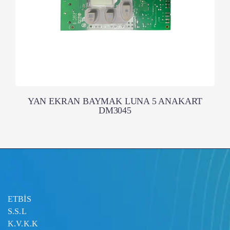
YAN EKRAN BAYMAK LUNA 5 ANAKART
DM3045
ETBİS
S.S.L
K.V.K.K