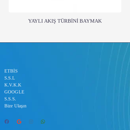
YAYLI AKIŞ TÜRBİNİ BAYMAK
ETBİS
S.S.L
K.V.K.K
GOOGLE
S.S.S.
Bize Ulaşın