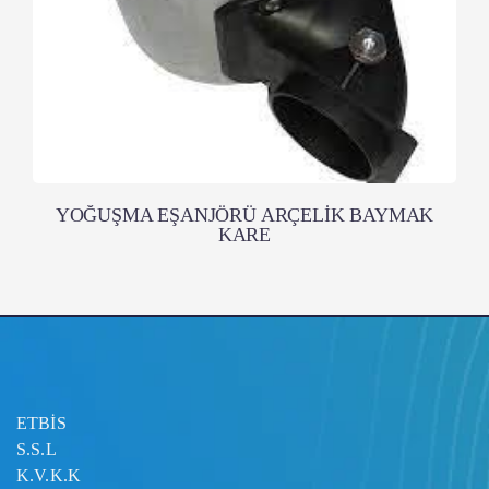
YOĞUŞMA EŞANJÖRÜ ARÇELİK BAYMAK
KARE
ETBİS
S.S.L
K.V.K.K