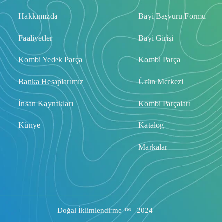
Hakkımızda
Bayi Başvuru Formu
Faaliyetler
Bayi Girişi
Kombi Yedek Parça
Kombi Parça
Banka Hesaplarımız
Ürün Merkezi
İnsan Kaynakları
Kombi Parçaları
Künye
Katalog
Markalar
Doğal İklimlendirme ™ | 2024