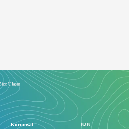
Bize Ulaşın
Kurumsal
B2B