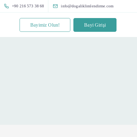
+90 216 573 38 68
info@dogaliklimlendirme.com
Bayimiz Olun!
Bayi Girişi