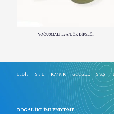
YOĞUŞMALI EŞANJÖR DİRSEĞİ
ETBİS
S.S.L
K.V.K.K
GOOGLE
S.S.S.
DOĞAL İKLİMLENDİRME