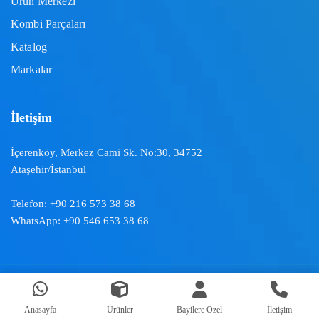
Ürün Merkezi
Kombi Parçaları
Katalog
Markalar
İletişim
İçerenköy, Merkez Cami Sk. No:30, 34752
Ataşehir/İstanbul
Telefon:
+90 216 573 38 68
WhatsApp:
+90 546 653 38 68
Doğal İklimlendirme ™ | 2024
Anasayfa
Ürünler
Bayilere Özel
İletişim