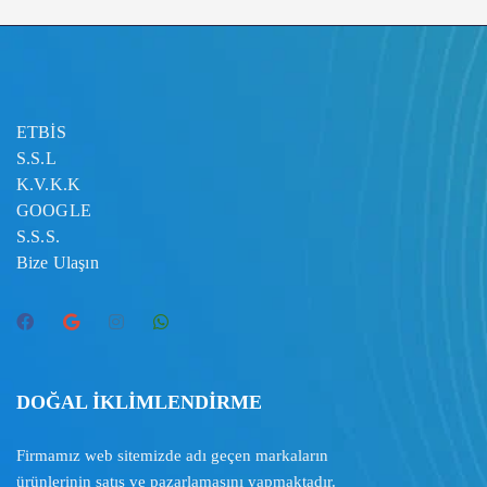
ETBİS
S.S.L
K.V.K.K
GOOGLE
S.S.S.
Bize Ulaşın
DOĞAL İKLİMLENDİRME
Firmamız web sitemizde adı geçen markaların
ürünlerinin satış ve pazarlamasını yapmaktadır.