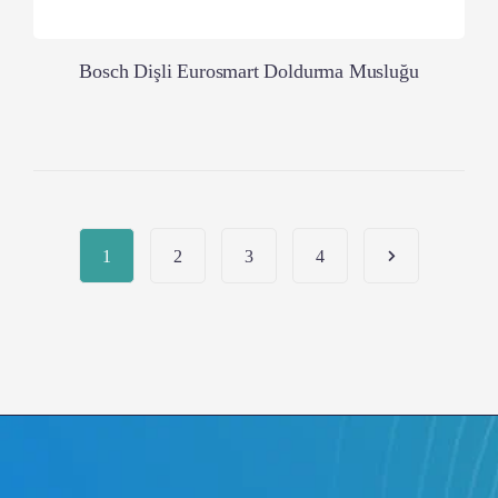
Bosch Dişli Eurosmart Doldurma Musluğu
1
2
3
4