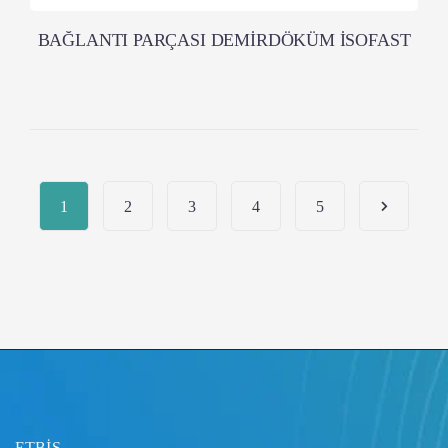
BAĞLANTI PARÇASI DEMİRDÖKÜM İSOFAST
1
2
3
4
5
ETBİS