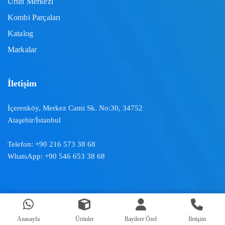
Ürün Merkezi
Kombi Parçaları
Katalog
Markalar
İletişim
İçerenköy, Merkez Cami Sk. No:30, 34752
Ataşehir/İstanbul
Telefon:
+90 216 573 38 68
WhatsApp:
+90 546 653 38 68
Doğal İklimlendirme ™ | 2024
Anasayfa
Ürünler
Bayilere Özel
İletişim