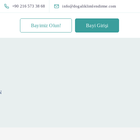
+90 216 573 38 68
info@dogaliklimlendirme.com
Bayimiz Olun!
Bayi Girişi
N