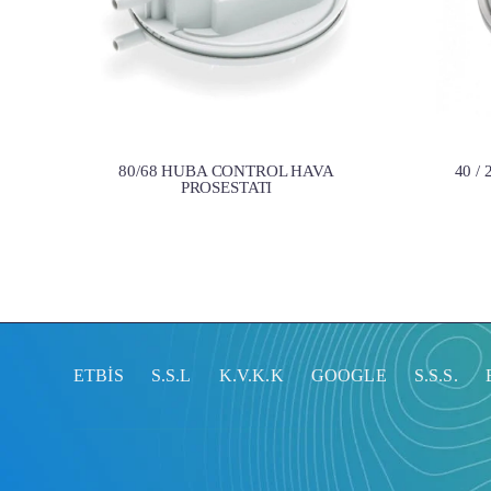
80/68 HUBA CONTROL HAVA
40 /
PROSESTATI
ETBİS
S.S.L
K.V.K.K
GOOGLE
S.S.S.