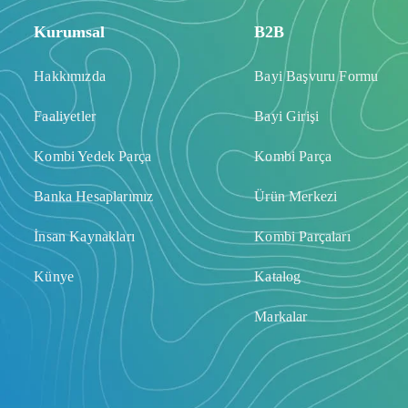
Kurumsal
B2B
Hakkımızda
Bayi Başvuru Formu
Faaliyetler
Bayi Girişi
Kombi Yedek Parça
Kombi Parça
Banka Hesaplarımız
Ürün Merkezi
İnsan Kaynakları
Kombi Parçaları
Künye
Katalog
Markalar