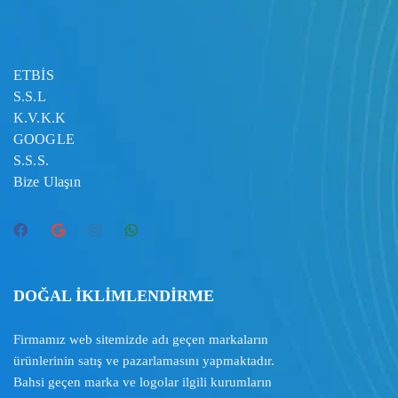
ETBİS
S.S.L
K.V.K.K
GOOGLE
S.S.S.
Bize Ulaşın
DOĞAL İKLİMLENDİRME
Firmamız web sitemizde adı geçen markaların
ürünlerinin satış ve pazarlamasını yapmaktadır.
Bahsi geçen marka ve logolar ilgili kurumların