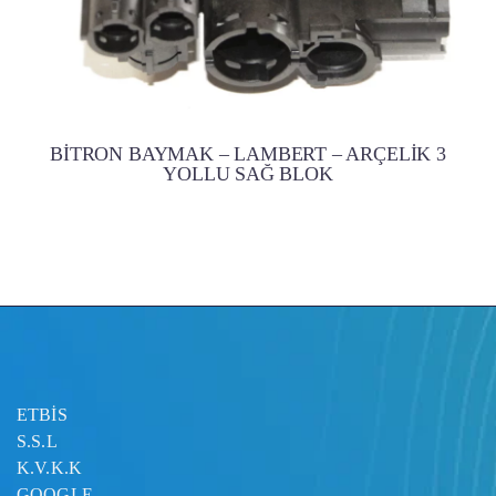
BİTRON BAYMAK – LAMBERT – ARÇELİK 3
YOLLU SAĞ BLOK
ETBİS
S.S.L
K.V.K.K
GOOGLE