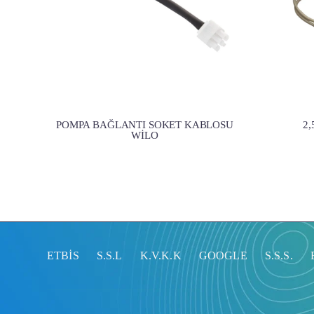
POMPA BAĞLANTI SOKET KABLOSU
2
WİLO
ETBİS
S.S.L
K.V.K.K
GOOGLE
S.S.S.