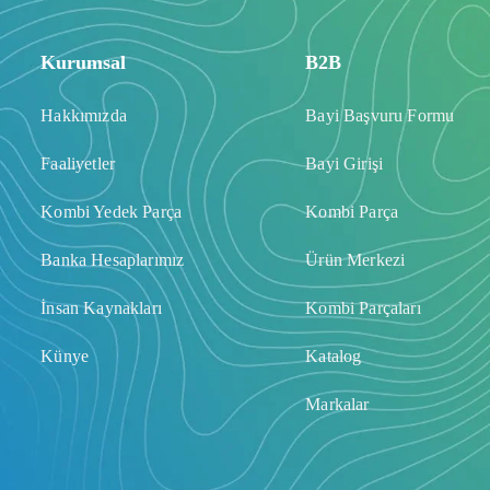
Kurumsal
B2B
Hakkımızda
Bayi Başvuru Formu
Faaliyetler
Bayi Girişi
Kombi Yedek Parça
Kombi Parça
Banka Hesaplarımız
Ürün Merkezi
İnsan Kaynakları
Kombi Parçaları
Künye
Katalog
Markalar