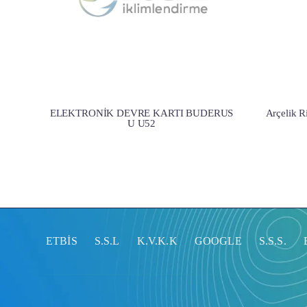
ELEKTRONİK DEVRE KARTI BUDERUS
Arçelik R
U U52
ETBİS
S.S.L
K.V.K.K
GOOGLE
S.S.S.