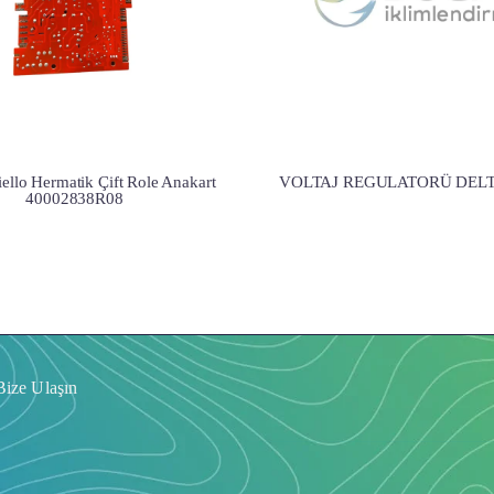
iello Hermatik Çift Role Anakart
VOLTAJ REGULATORÜ DELT
40002838R08
Bize Ulaşın