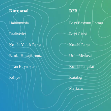
Kurumsal
B2B
Hakkımızda
Bayi Başvuru Formu
Faaliyetler
Bayi Girişi
Kombi Yedek Parça
Kombi Parça
Banka Hesaplarımız
Ürün Merkezi
İnsan Kaynakları
Kombi Parçaları
Künye
Katalog
Markalar