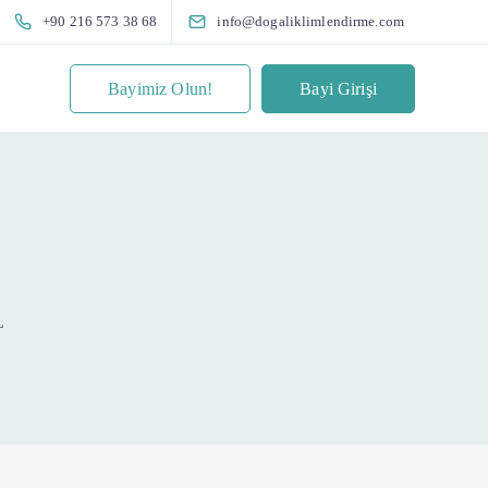
+90 216 573 38 68
info@dogaliklimlendirme.com
Bayimiz Olun!
Bayi Girişi
L