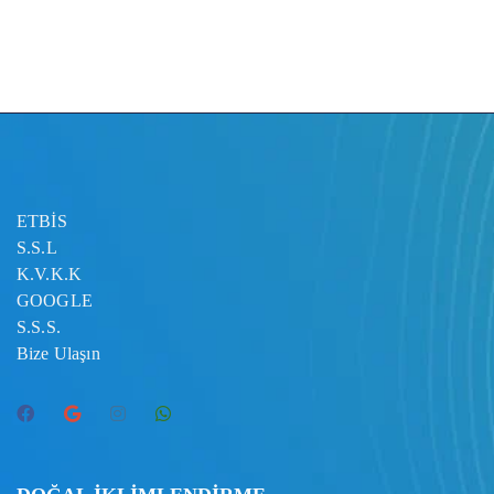
ETBİS
S.S.L
K.V.K.K
GOOGLE
S.S.S.
Bize Ulaşın