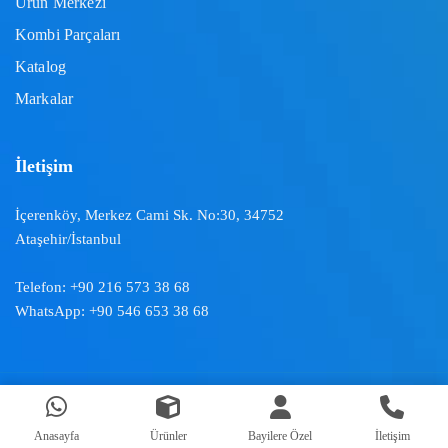
Ürün Merkezi
Kombi Parçaları
Katalog
Markalar
İletişim
İçerenköy, Merkez Cami Sk. No:30, 34752
Ataşehir/İstanbul
Telefon:
+90 216 573 38 68
WhatsApp:
+90 546 653 38 68
Doğal İklimlendirme ™ | 2024
Anasayfa
Ürünler
Bayilere Özel
İletişim