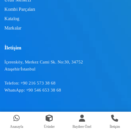
Kombi Parçaları
Katalog
Markalar
İletişim
İçerenköy, Merkez Cami Sk. No:30, 34752
Ataşehir/İstanbul
Telefon:
+90 216 573 38 68
WhatsApp:
+90 546 653 38 68
Doğal İklimlendirme ™ | 2024
Anasayfa
Ürünler
Bayilere Özel
İletişim