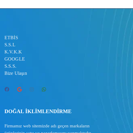
ETBİS
S.S.L
K.V.K.K
GOOGLE
S.S.S.
Bize Ulaşın
DOĞAL İKLİMLENDİRME
Firmamız web sitemizde adı geçen markaların
ürünlerinin satış ve pazarlamasını yapmaktadır.