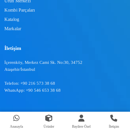
Ürün Merkezi
Kombi Parçaları
Katalog
Markalar
İletişim
İçerenköy, Merkez Cami Sk. No:30, 34752
Ataşehir/İstanbul
Telefon:
+90 216 573 38 68
WhatsApp:
+90 546 653 38 68
Doğal İklimlendirme ™ | 2024
Anasayfa
Ürünler
Bayilere Özel
İletişim