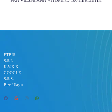
FAN VİESSMANN VİTOPEND 100 HERMETİK
ETBİS
S.S.L
K.V.K.K
GOOGLE
S.S.S.
Bize Ulaşın