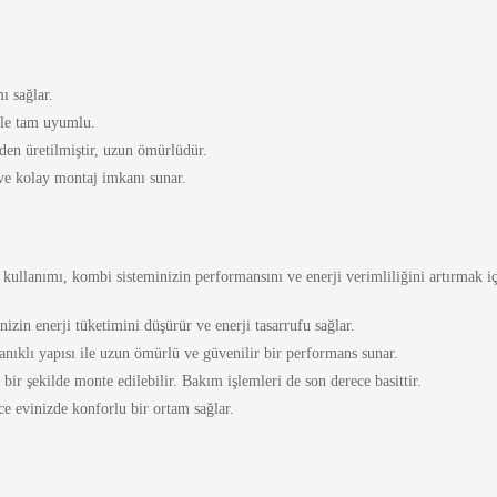
ı sağlar.
ile tam uyumlu.
den üretilmiştir, uzun ömürlüdür.
 ve kolay montaj imkanı sunar.
 kullanımı, kombi sisteminizin performansını ve enerji verimliliğini artırmak iç
in enerji tüketimini düşürür ve enerji tasarrufu sağlar.
nıklı yapısı ile uzun ömürlü ve güvenilir bir performans sunar.
bir şekilde monte edilebilir. Bakım işlemleri de son derece basittir.
ece evinizde konforlu bir ortam sağlar.