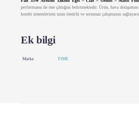
Fan 35W Ariston Takolu Egis – Clas – Genus – Matis Fim
performansı ile öne çıktığını belirtmektedir. Ürün, hava dolaşımın
kombi sistemlerinin uzun ömürlü ve sorunsuz çalışmasını sağlayara
Ek bilgi
Marka
FIME