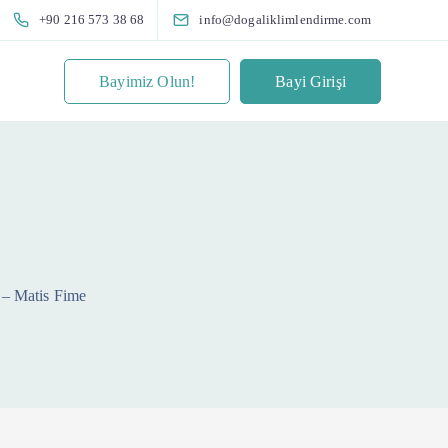
+90 216 573 38 68
info@dogaliklimlendirme.com
Bayimiz Olun!
Bayi Girişi
 – Matis Fime