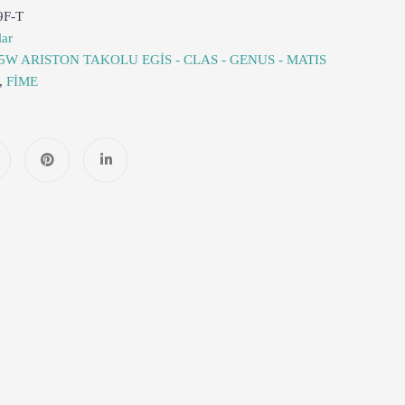
9F-T
lar
5W ARISTON TAKOLU EGİS - CLAS - GENUS - MATIS
,
FİME