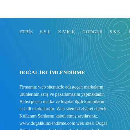
ETBİS
S.S.L
K.V.K.K
GOOGLE
S.S.S.
DOĞAL İKLİMLENDİRME
Firmamız web sitemizde adı geçen markaların
ürünlerinin satış ve pazarlamasını yapmaktadır.
Bahsi geçen marka ve logolar ilgili kurumların
tescilli markalarıdır. Web sitemizi ziyaret ederek
Kullanım Şartlarını
kabul etmiş sayılırsınız.
www.dogaliklimlendirme.com
web sitesi Doğal