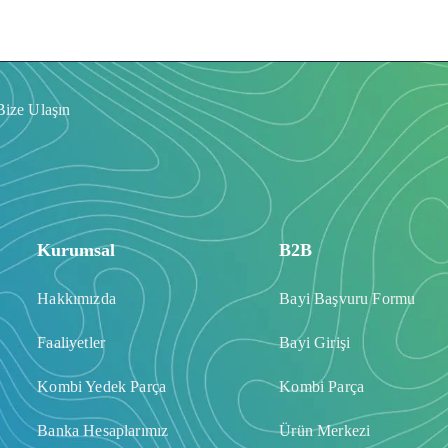
Bize Ulaşın
Kurumsal
B2B
Hakkımızda
Bayi Başvuru Formu
Faaliyetler
Bayi Girişi
Kombi Yedek Parça
Kombi Parça
Banka Hesaplarımız
Ürün Merkezi