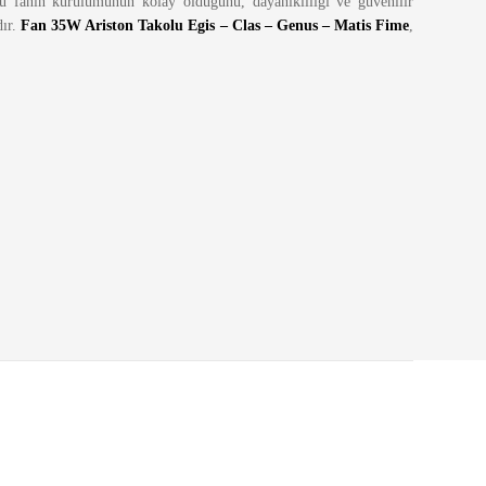
 bu fanın kurulumunun kolay olduğunu, dayanıklılığı ve güvenilir
dır.
Fan 35W Ariston Takolu Egis – Clas – Genus – Matis Fime
,