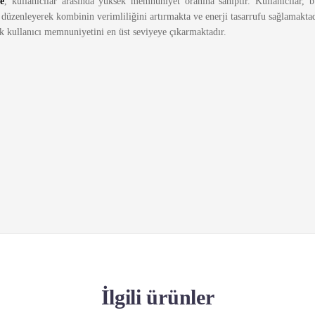
e
, kullanıcılar arasında yüksek memnuniyet oranına sahiptir. Kullanıcılar,
ı düzenleyerek kombinin verimliliğini artırmakta ve enerji tasarrufu sağlamakta
k kullanıcı memnuniyetini en üst seviyeye çıkarmaktadır.
İlgili ürünler